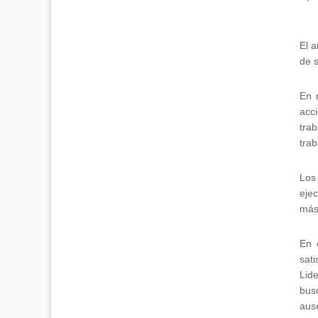
El a
de s
En 
acci
tra
trab
Los 
eje
más 
En 
sat
Lid
busc
aus