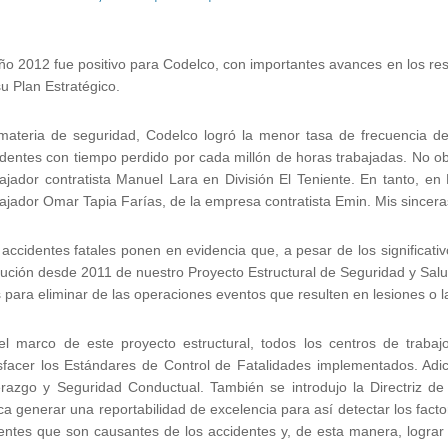
ño 2012 fue positivo para Codelco, con importantes avances en los re
u Plan Estratégico.
materia de seguridad, Codelco logró la menor tasa de frecuencia de 
dentes con tiempo perdido por cada millón de horas trabajadas. No ob
bajador contratista Manuel Lara en División El Teniente. En tanto, e
ajador Omar Tapia Farías, de la empresa contratista Emin. Mis sinceras
accidentes fatales ponen en evidencia que, a pesar de los significat
cución desde 2011 de nuestro Proyecto Estructural de Seguridad y Sal
para eliminar de las operaciones eventos que resulten en lesiones o l
el marco de este proyecto estructural, todos los centros de traba
isfacer los Estándares de Control de Fatalidades implementados. Adi
erazgo y Seguridad Conductual. También se introdujo la Directriz de 
a generar una reportabilidad de excelencia para así detectar los facto
entes que son causantes de los accidentes y, de esta manera, lograr 