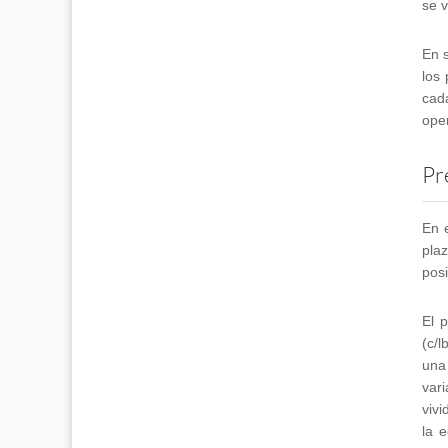
se v
En 
los
cad
ope
Pr
En 
pla
posi
El 
(c/l
una 
var
vivi
la 