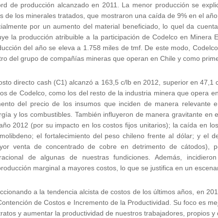
ord de producción alcanzado en 2011. La menor producción se explica
es de los minerales tratados, que mostraron una caída de 9% en el añ
cialmente por un aumento del material beneficiado, lo quel da cuenta
uye la producción atribuible a la participación de Codelco en Minera E
ducción del año se eleva a 1.758 miles de tmf. De este modo, Codelc
tro del grupo de compañías mineras que operan en Chile y como prime
osto directo cash (C1) alcanzó a 163,5 c/lb en 2012, superior en 47,1 c/
os de Codelco, como los del resto de la industria minera que opera e
ento del precio de los insumos que inciden de manera relevante en 
rgía y los combustibles. También influyeron de manera gravitante en 
año 2012 (por su impacto en los costos fijos unitarios); la caída en l
molibdeno; el fortalecimiento del peso chileno frente al dólar; y el 
yor venta de concentrado de cobre en detrimento de cátodos), po
racional de algunas de nuestras fundiciones. Además, incidieron
roducción marginal a mayores costos, lo que se justifica en un escena
cionando a la tendencia alcista de costos de los últimos años, en 20
ontención de Costos e Incremento de la Productividad. Su foco es mejo
ratos y aumentar la productividad de nuestros trabajadores, propios y