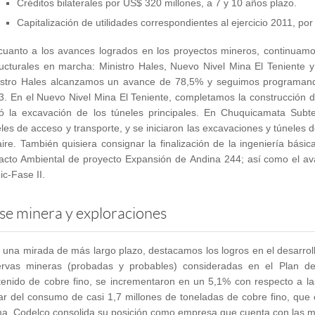
Créditos bilaterales por US$ 320 millones, a 7 y 10 años plazo.
Capitalización de utilidades correspondientes al ejercicio 2011, po
cuanto a los avances logrados en los proyectos mineros, continuamo
ructurales en marcha: Ministro Hales, Nuevo Nivel Mina El Teniente
istro Hales alcanzamos un avance de 78,5% y seguimos programando 
3. En el Nuevo Nivel Mina El Teniente, completamos la construcción d
ció la excavación de los túneles principales. En Chuquicamata Subt
les de acceso y transporte, y se iniciaron las excavaciones y túneles 
ire. También quisiera consignar la finalización de la ingeniería bási
acto Ambiental de proyecto Expansión de Andina 244; así como el av
c-Fase II.
se minera y exploraciones
 una mirada de más largo plazo, destacamos los logros en el desarroll
ervas mineras (probadas y probables) consideradas en el Plan d
tenido de cobre fino, se incrementaron en un 5,1% con respecto a la
ar del consumo de casi 1,7 millones de toneladas de cobre fino, que
ma, Codelco consolida su posición como empresa que cuenta con las m