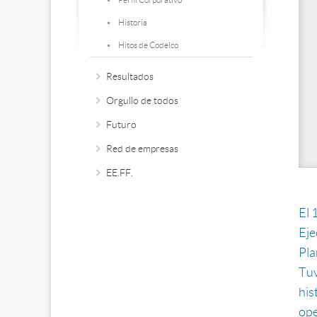
Historia
Hitos de Codelco
Resultados
Orgullo de todos
Futuro
Red de empresas
EE.FF.
El 
Eje
Pla
Tuv
his
ope