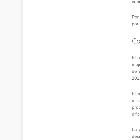
vari
Por
por 
Co
El 
mej
de 
201
El 
mil
pro
difi
La 
des