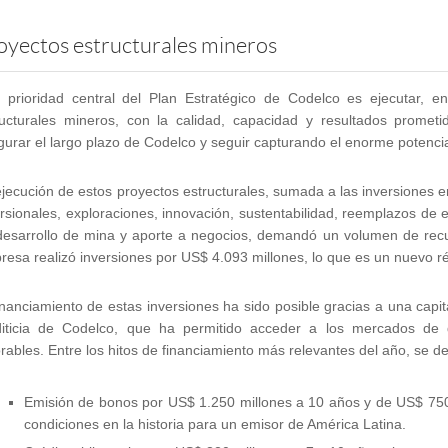
oyectos estructurales mineros
 prioridad central del Plan Estratégico de Codelco es ejecutar, 
ructurales mineros, con la calidad, capacidad y resultados promet
urar el largo plazo de Codelco y seguir capturando el enorme potencia
jecución de estos proyectos estructurales, sumada a las inversiones en 
rsionales, exploraciones, innovación, sustentabilidad, reemplazos de e
desarrollo de mina y aporte a negocios, demandó un volumen de recu
esa realizó inversiones por US$ 4.093 millones, lo que es un nuevo ré
inanciamiento de estas inversiones ha sido posible gracias a una capital
diticia de Codelco, que ha permitido acceder a los mercados de 
rables. Entre los hitos de financiamiento más relevantes del año, se d
Emisión de bonos por US$ 1.250 millones a 10 años y de US$ 750
condiciones en la historia para un emisor de América Latina.