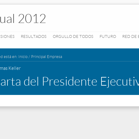
ual 2012
ISIONES
RESULTADOS
ORGULLO DE TODOS
FUTURO
RED DE
d está en:
Inicio
/
Principal Empresa
mas Keller
arta del Presidente Ejecuti