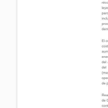
réc
ley
par
incl
pro
den
El c
cost
aum
ene
del 
del 
(ma
ope
de p
Reac
de C
cont