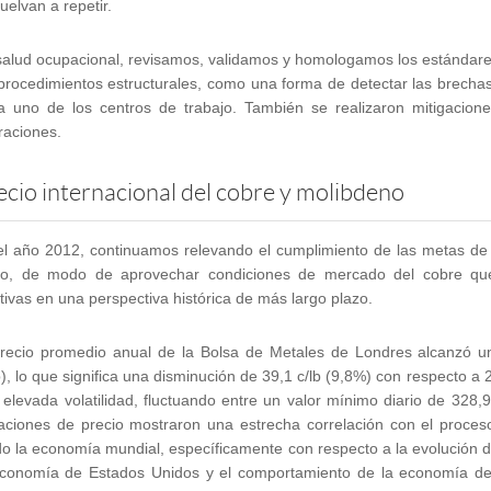
uelvan a repetir.
salud ocupacional, revisamos, validamos y homologamos los estándares 
 procedimientos estructurales, como una forma de detectar las brechas
a uno de los centros de trabajo. También se realizaron mitigacione
raciones.
ecio internacional del cobre y molibdeno
el año 2012, continuamos relevando el cumplimiento de las metas de 
zo, de modo de aprovechar condiciones de mercado del cobre qu
tivas en una perspectiva histórica de más largo plazo.
precio promedio anual de la Bolsa de Metales de Londres alcanzó un
b), lo que significa una disminución de 39,1 c/lb (9,8%) con respecto a 
elevada volatilidad, fluctuando entre un valor mínimo diario de 328,
iaciones de precio mostraron una estrecha correlación con el proce
do la economía mundial, específicamente con respecto a la evolución de
economía de Estados Unidos y el comportamiento de la economía d