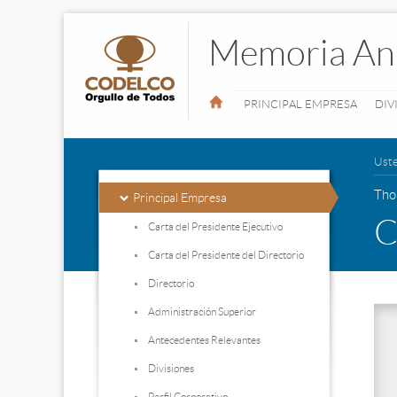
Memoria An
PRINCIPAL EMPRESA
DIV
Uste
Tho
Principal Empresa
C
Carta del Presidente Ejecutivo
Carta del Presidente del Directorio
Directorio
Administración Superior
Antecedentes Relevantes
Divisiones
Perfil Corporativo