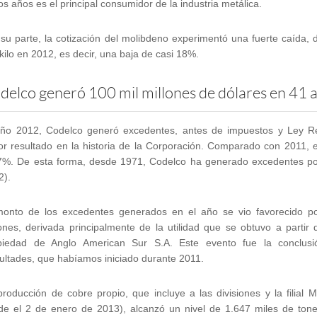
os años es el principal consumidor de la industria metálica.
 su parte, la cotización del molibdeno experimentó una fuerte caída,
kilo en 2012, es decir, una baja de casi 18%.
delco generó 100 mil millones de dólares en 41 
año 2012, Codelco generó excedentes, antes de impuestos y Ley Re
or resultado en la historia de la Corporación. Comparado con 2011,
7%. De esta forma, desde 1971, Codelco ha generado excedentes p
2).
monto de los excedentes generados en el año se vio favorecido po
lones, derivada principalmente de la utilidad que se obtuvo a part
piedad de Anglo American Sur S.A. Este evento fue la conclus
cultades, que habíamos iniciado durante 2011.
producción de cobre propio, que incluye a las divisiones y la filial 
de el 2 de enero de 2013), alcanzó un nivel de 1.647 miles de tonela