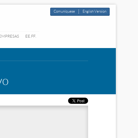
|
Comuníquese
English Version
 EMPRESAS
EE.FF.
vo