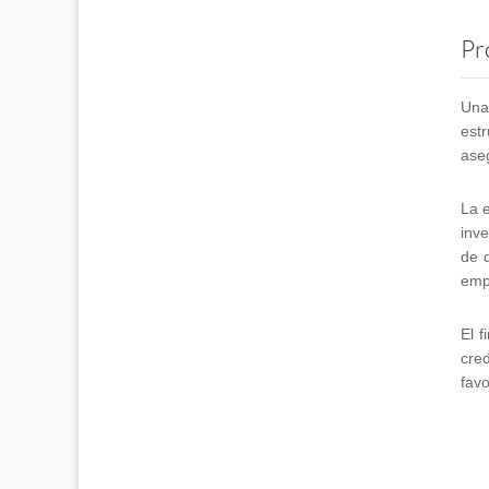
Pr
Una
est
aseg
La e
inve
de 
empr
El f
cre
favo