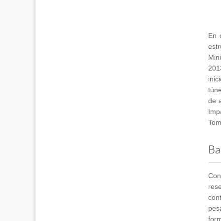
En 
est
Min
201
ini
túne
de a
Imp
Tomi
Ba
Con
res
con
pes
for