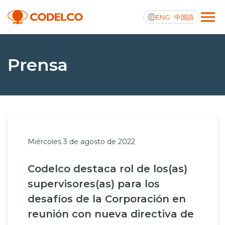
ENG
中国語
Transparencia activa
Prensa
Nosotros
Operaciones
Miércoles 3 de agosto de 2022
Proyectos
Codelco destaca rol de los(as)
Sustentabilidad
supervisores(as) para los
Innovación
desafíos de la Corporación en
reunión con nueva directiva de
Inversionistas