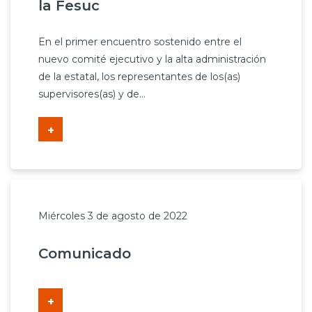
la Fesuc
Prensa
En el primer encuentro sostenido entre el
Trabaja en Codelco
nuevo comité ejecutivo y la alta administración
Transparencia activa
de la estatal, los representantes de los(as)
supervisores(as) y de...
Canales de denuncia
+
Proveedores
Acceso trabajadores/as
Miércoles 3 de agosto de 2022
Comunicado
+