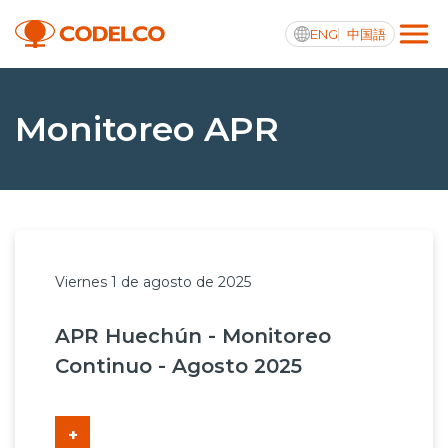
ENG
中国語
Transparencia activa
Monitoreo APR
Nosotros
Operaciones
Viernes 1 de agosto de 2025
Proyectos
APR Huechún - Monitoreo
Sustentabilidad
Continuo - Agosto 2025
Innovación
Inversionistas
+