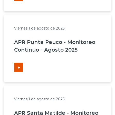
Prensa
Trabaja en Codelco
Transparencia activa
Viernes 1 de agosto de 2025
Canales de denuncia
APR Punta Peuco - Monitoreo
Continuo - Agosto 2025
Proveedores
Acceso trabajadores/as
+
Viernes 1 de agosto de 2025
APR Santa Matilde - Monitoreo