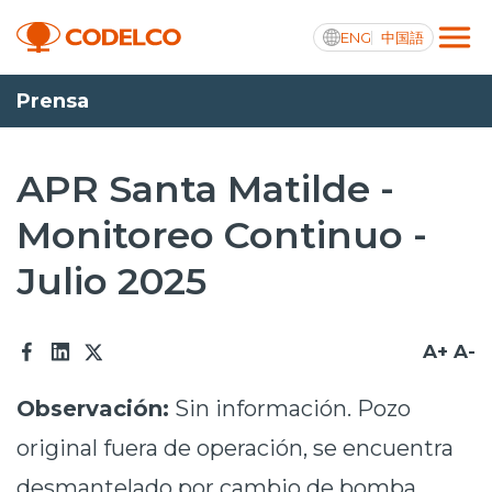
ENG
中国語
Prensa
Transparencia activa
APR Santa Matilde -
Monitoreo Continuo -
Nosotros
Julio 2025
Operaciones
Proyectos
A+
A-
Sustentabilidad
Observación:
Sin información. Pozo
Innovación
original fuera de operación, se encuentra
Inversionistas
desmantelado por cambio de bomba.