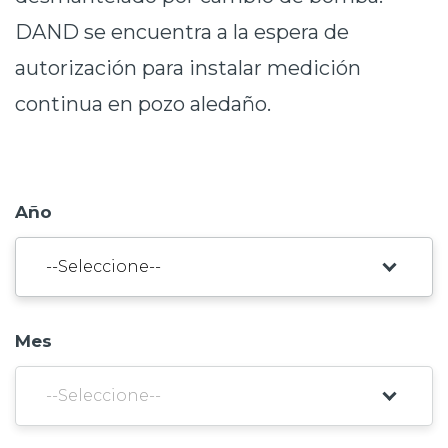
Prensa
DAND se encuentra a la espera de
autorización para instalar medición
Trabaja en Codelco
continua en pozo aledaño.
Transparencia activa
Canales de denuncia
Proveedores
Año
Acceso trabajadores/as
Mes