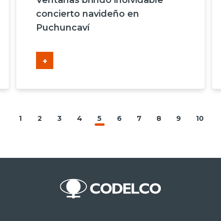
Ventanas brindó inolvidable
concierto navideño en
Puchuncaví
+
1
2
3
4
5
6
7
8
9
10