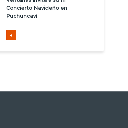
Ventanas invita a su III
Concierto Navideño en
Puchuncaví
+