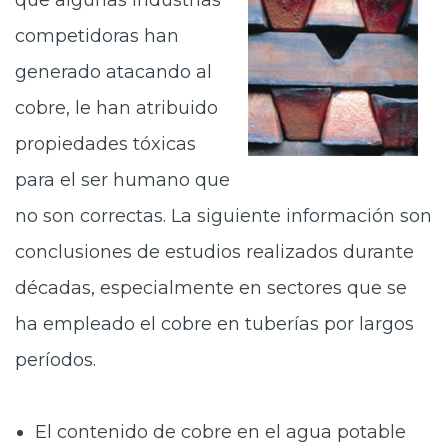
que algunas industrias
Prensa
competidoras han
Trabaja en Codelco
generado atacando al
cobre, le han atribuido
Transparencia activa
propiedades tóxicas
Canales de denuncia
para el ser humano que
Proveedores
no son correctas. La siguiente información son
Acceso trabajadores/as
conclusiones de estudios realizados durante
décadas, especialmente en sectores que se
ha empleado el cobre en tuberías por largos
períodos.
El contenido de cobre en el agua potable