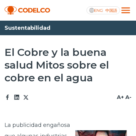
ENG
中国語
Sustentabilidad
Transparencia activa
El Cobre y la buena
salud Mitos sobre el
Nosotros
cobre en el agua
Operaciones
Proyectos
A+
A-
Sustentabilidad
Innovación
La publicidad engañosa
Inversionistas