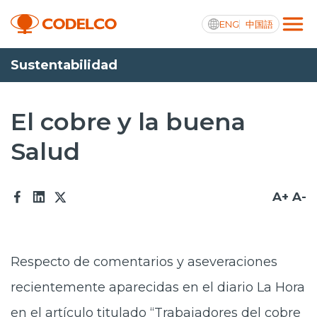
ENG
中国語
Sustentabilidad
Transparencia activa
El cobre y la buena
Salud
Nosotros
Operaciones
A+
A-
Proyectos
Sustentabilidad
Respecto de comentarios y aseveraciones
Innovación
recientemente aparecidas en el diario La Hora
Inversionistas
en el artículo titulado “Trabajadores del cobre