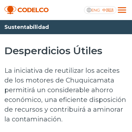
ENG
中国語
Sustentabilidad
Transparencia activa
Desperdicios Útiles
Nosotros
La iniciativa de reutilizar los aceites
Operaciones
de los motores de Chuquicamata
permitirá un considerable ahorro
Proyectos
económico, una eficiente disposición
Sustentabilidad
de recursos y contribuirá a aminorar
Innovación
la contaminación.
Inversionistas