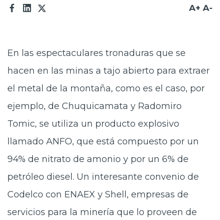
A+
A-
Prensa
Trabaja en Codelco
En las espectaculares tronaduras que se
Transparencia activa
hacen en las minas a tajo abierto para extraer
Canales de denuncia
el metal de la montaña, como es el caso, por
Proveedores
ejemplo, de Chuquicamata y Radomiro
Acceso trabajadores/as
Tomic, se utiliza un producto explosivo
llamado ANFO, que está compuesto por un
94% de nitrato de amonio y por un 6% de
petróleo diesel. Un interesante convenio de
Codelco con ENAEX y Shell, empresas de
servicios para la minería que lo proveen de