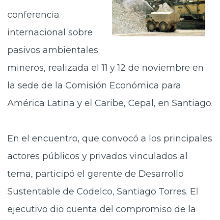
Prensa
conferencia
internacional sobre
Trabaja en Codelco
pasivos ambientales
Transparencia activa
mineros, realizada el 11 y 12 de noviembre en
Canales de denuncia
la sede de la Comisión Económica para
Proveedores
América Latina y el Caribe, Cepal, en Santiago.
Acceso trabajadores/as
En el encuentro, que convocó a los principales
actores públicos y privados vinculados al
tema, participó el gerente de Desarrollo
Sustentable de Codelco, Santiago Torres. El
ejecutivo dio cuenta del compromiso de la