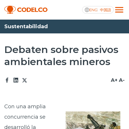
ENG
中国語
Sustentabilidad
Transparencia activa
Debaten sobre pasivos
ambientales mineros
Nosotros
Operaciones
A+
A-
Proyectos
Sustentabilidad
Con una amplia
Innovación
concurrencia se
Inversionistas
desarrolló la