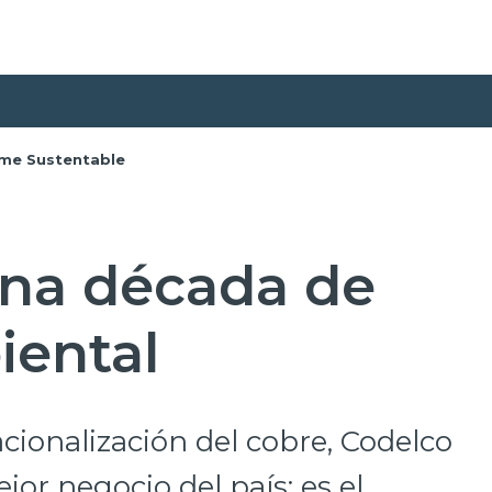
rme Sustentable
na década de
iental
acionalización del cobre, Codelco
jor negocio del país: es el