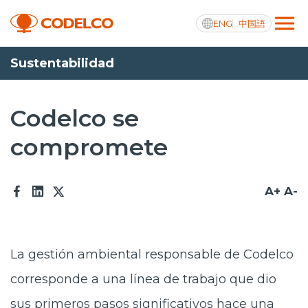
ENG
中国語
Sustentabilidad
Transparencia activa
Codelco se
compromete
Nosotros
Operaciones
A+
A-
Proyectos
Sustentabilidad
La gestión ambiental responsable de Codelco
Innovación
corresponde a una línea de trabajo que dio
Inversionistas
sus primeros pasos significativos hace una