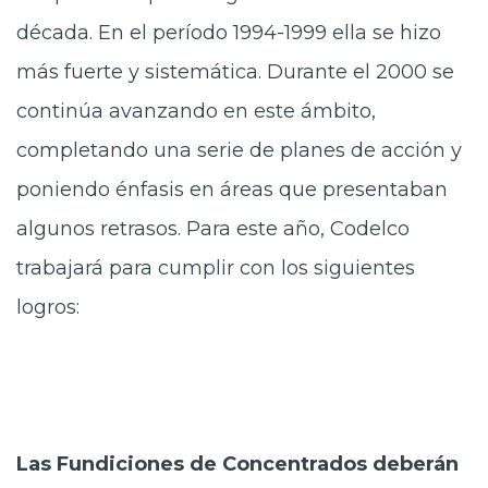
Prensa
década. En el período 1994-1999 ella se hizo
más fuerte y sistemática. Durante el 2000 se
Trabaja en Codelco
continúa avanzando en este ámbito,
Transparencia activa
completando una serie de planes de acción y
Canales de denuncia
poniendo énfasis en áreas que presentaban
Proveedores
algunos retrasos. Para este año, Codelco
Acceso trabajadores/as
trabajará para cumplir con los siguientes
logros:
Las Fundiciones de Concentrados deberán