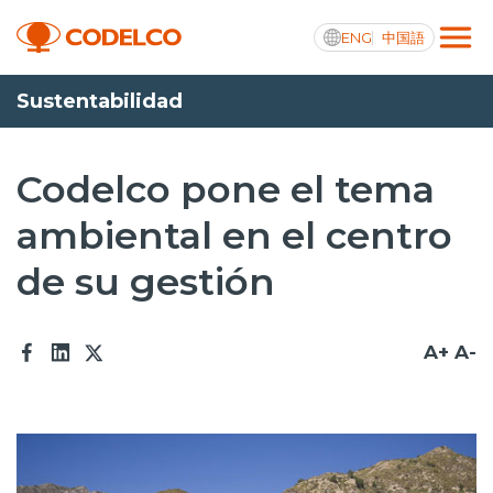
ENG
中国語
Sustentabilidad
Transparencia activa
Codelco pone el tema
ambiental en el centro
Nosotros
de su gestión
Operaciones
Proyectos
A+
A-
Sustentabilidad
Innovación
Inversionistas