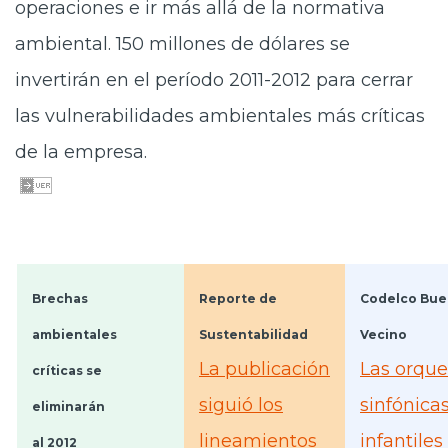
operaciones e ir más allá de la normativa
ambiental. 150 millones de dólares se
invertirán en el período 2011-2012 para cerrar
las vulnerabilidades ambientales más críticas
de la empresa.
Brechas
Reporte de
Codelco Bue
ambientales
Sustentabilidad
Vecino
La publicación
Las orque
críticas se
siguió los
sinfónica
eliminarán
lineamientos
infantiles
al 2012