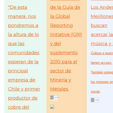
"De esta
de la Guía de
Los Andes
manera, nos
la Global
Mejillone
pondremos a
Reporting
buscan
la altura de lo
Initiative (GRI)
acercar la
que las
y del
música y 
comunidades
suplemento
c
ultura a quie
esperan de la
2010 para el
tienen acceso.
principal
sector de
También proteg
empresa de
Minería y
los menores en
Chile y primer
Metales.
social.
productor de
cobre del