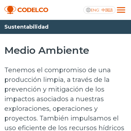
ENG
中国語
Sustentabilidad
Transparencia activa
Medio Ambiente
Nosotros
Tenemos el compromiso de una
Operaciones
producción limpia, a través de la
prevención y mitigación de los
Proyectos
impactos asociados a nuestras
Sustentabilidad
exploraciones, operaciones y
Innovación
proyectos. También impulsamos el
Inversionistas
uso eficiente de los recursos hídricos