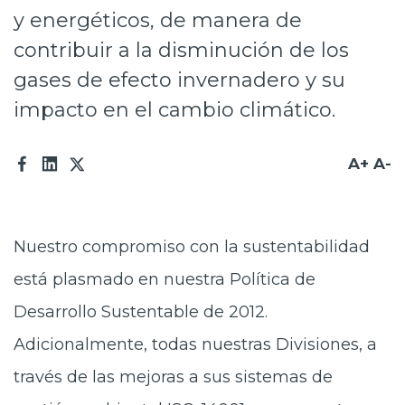
y energéticos, de manera de
Prensa
contribuir a la disminución de los
Trabaja en Codelco
gases de efecto invernadero y su
Transparencia activa
impacto en el cambio climático.
Canales de denuncia
A+
A-
Proveedores
Acceso trabajadores/as
Nuestro compromiso con la sustentabilidad
está plasmado en nuestra Política de
Desarrollo Sustentable de 2012.
Adicionalmente, todas nuestras Divisiones, a
través de las mejoras a sus sistemas de