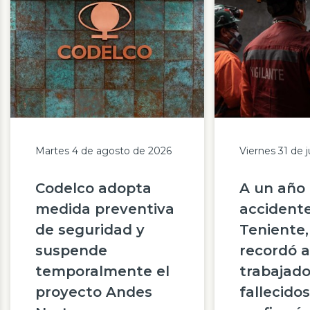
Prensa
Trabaja en Codelco
Transparencia activa
Canales de denuncia
Proveedores
Martes 4 de agosto de 2026
Viernes 31 de j
Acceso trabajadores/as
Codelco adopta
A un año 
medida preventiva
accidente
de seguridad y
Teniente,
suspende
recordó a
temporalmente el
trabajado
proyecto Andes
fallecidos