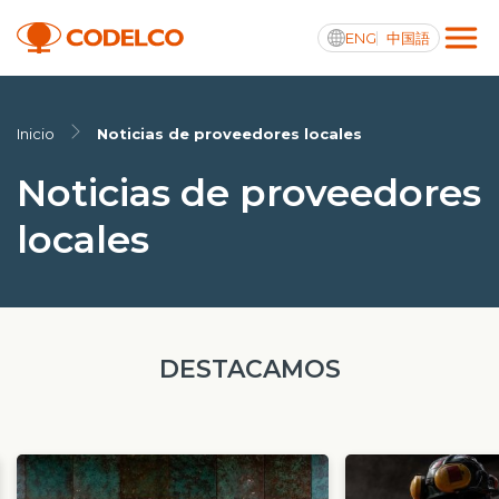
ENG
中国語
Transparencia activa
Inicio
Noticias de proveedores locales
Noticias de proveedores
locales
Nosotros
Operaciones
Proyectos
DESTACAMOS
Sustentabilidad
Innovación
Inversionistas