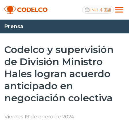
ENG
中国語
Prensa
Transparencia activa
Codelco y supervisión
de División Ministro
Nosotros
Hales logran acuerdo
Operaciones
anticipado en
Proyectos
negociación colectiva
Sustentabilidad
Innovación
Viernes 19 de enero de 2024
Inversionistas