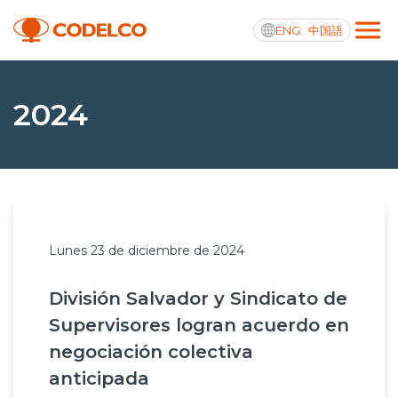
ENG
中国語
Transparencia activa
2024
Nosotros
Operaciones
Lunes 23 de diciembre de 2024
Proyectos
División Salvador y Sindicato de
Sustentabilidad
Supervisores logran acuerdo en
Innovación
negociación colectiva
anticipada
Inversionistas