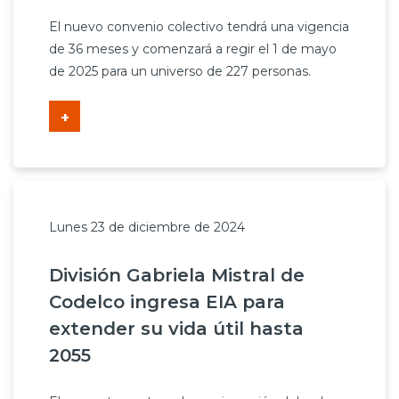
Prensa
El nuevo convenio colectivo tendrá una vigencia
de 36 meses y comenzará a regir el 1 de mayo
Trabaja en Codelco
de 2025 para un universo de 227 personas.
Transparencia activa
+
Canales de denuncia
Proveedores
Acceso trabajadores/as
Lunes 23 de diciembre de 2024
División Gabriela Mistral de
Codelco ingresa EIA para
extender su vida útil hasta
2055