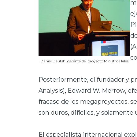
ma
ej
Pi
de
(A
co
Daniel Deutsh, gerente del proyecto Ministro Hales
Posteriormente, el fundador y p
Analysis), Edward W. Merrow, efec
fracaso de los megaproyectos, 
son duros, difíciles, y solamente
El especialista internacional ex