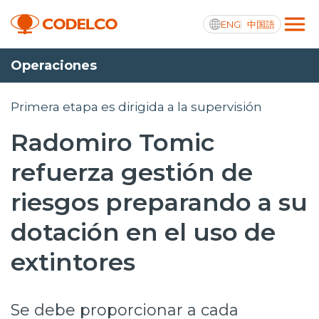
ENG
中国語
Operaciones
Transparencia activa
Primera etapa es dirigida a la supervisión
Radomiro Tomic
Nosotros
refuerza gestión de
Operaciones
riesgos preparando a su
Proyectos
dotación en el uso de
Sustentabilidad
extintores
Innovación
Se debe proporcionar a cada
Inversionistas