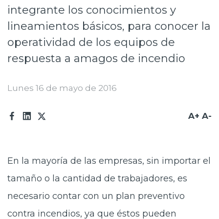
integrante los conocimientos y
Prensa
lineamientos básicos, para conocer la
Trabaja en Codelco
operatividad de los equipos de
Transparencia activa
respuesta a amagos de incendio
Canales de denuncia
Lunes 16 de mayo de 2016
Proveedores
Acceso trabajadores/as
A+
A-
En la mayoría de las empresas, sin importar el
tamaño o la cantidad de trabajadores, es
necesario contar con un plan preventivo
contra incendios, ya que éstos pueden