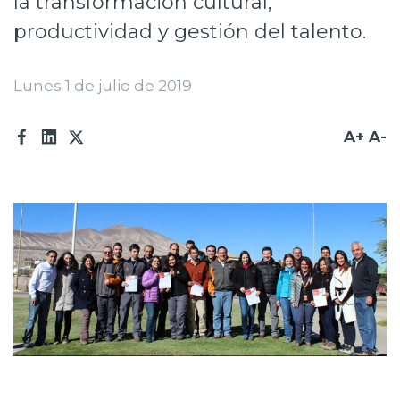
la transformación cultural,
Prensa
productividad y gestión del talento.
Trabaja en Codelco
Lunes 1 de julio de 2019
Transparencia activa
Canales de denuncia
A+
A-
Proveedores
Acceso trabajadores/as