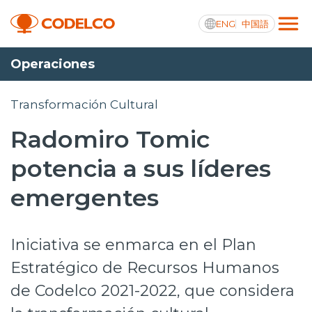
ENG
中国語
Operaciones
Transparencia activa
Transformación Cultural
Radomiro Tomic
Nosotros
potencia a sus líderes
Operaciones
emergentes
Proyectos
Iniciativa se enmarca en el Plan
Sustentabilidad
Estratégico de Recursos Humanos
Innovación
de Codelco 2021-2022, que considera
Inversionistas