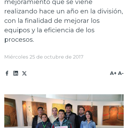
mejoramiento que se viene
Prensa
realizando hace un año en la división,
Trabaja en Codelco
con la finalidad de mejorar los
equipos y la eficiencia de los
Transparencia activa
procesos.
Canales de denuncia
Proveedores
Miércoles 25 de octubre de 2017
Acceso trabajadores/as
A+
A-