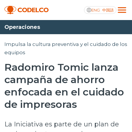
ENG
中国語
Operaciones
Transparencia activa
Impulsa la cultura preventiva y el cuidado de los
equipos
Radomiro Tomic lanza
Nosotros
campaña de ahorro
Operaciones
enfocada en el cuidado
Proyectos
de impresoras
Sustentabilidad
Innovación
La Iniciativa es parte de un plan de
Inversionistas