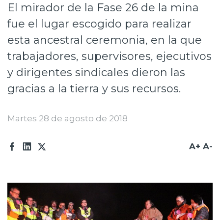
El mirador de la Fase 26 de la mina
Prensa
fue el lugar escogido para realizar
Trabaja en Codelco
esta ancestral ceremonia, en la que
Transparencia activa
trabajadores, supervisores, ejecutivos
y dirigentes sindicales dieron las
Canales de denuncia
gracias a la tierra y sus recursos.
Proveedores
Acceso trabajadores/as
Martes 28 de agosto de 2018
A+
A-