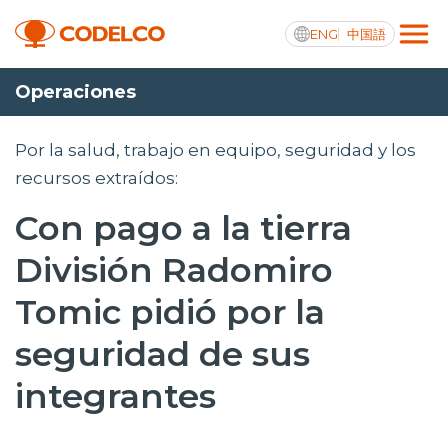
ENG
中国語
Operaciones
Transparencia activa
Por la salud, trabajo en equipo, seguridad y los
recursos extraídos:
Con pago a la tierra
Nosotros
División Radomiro
Operaciones
Tomic pidió por la
Proyectos
seguridad de sus
Sustentabilidad
integrantes
Innovación
Inversionistas