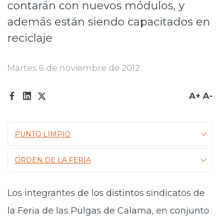
contarán con nuevos módulos, y
Prensa
además están siendo capacitados en
Trabaja en Codelco
reciclaje
Transparencia activa
Martes 6 de noviembre de 2012
Canales de denuncia
Proveedores
A+
A-
Acceso trabajadores/as
PUNTO LIMPIO
ORDEN DE LA FERIA
Los integrantes de los distintos sindicatos de
la Feria de las Pulgas de Calama, en conjunto