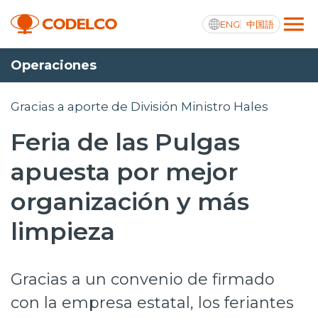
ENG
中国語
Operaciones
Transparencia activa
Gracias a aporte de División Ministro Hales
Feria de las Pulgas
Nosotros
apuesta por mejor
Operaciones
organización y más
Proyectos
limpieza
Sustentabilidad
Gracias a un convenio de firmado
Innovación
con la empresa estatal, los feriantes
Inversionistas