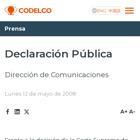
ENG
中国語
Prensa
Transparencia activa
Declaración Pública
Nosotros
Dirección de Comunicaciones
Operaciones
Lunes 12 de mayo de 2008
Proyectos
Sustentabilidad
A+
A-
Innovación
Inversionistas