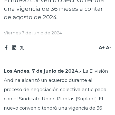
El nuevo convenio colectivo tendrá
Prensa
una vigencia de 36 meses a contar
de agosto de 2024.
Trabaja en Codelco
Transparencia activa
Viernes 7 de junio de 2024
Canales de denuncia
A+
A-
Proveedores
Acceso trabajadores/as
Los Andes, 7 de junio de 2024.-
La División
Andina alcanzó un acuerdo durante el
proceso de negociación colectiva anticipada
con el Sindicato Unión Plantas (Suplant). El
nuevo convenio tendrá una vigencia de 36