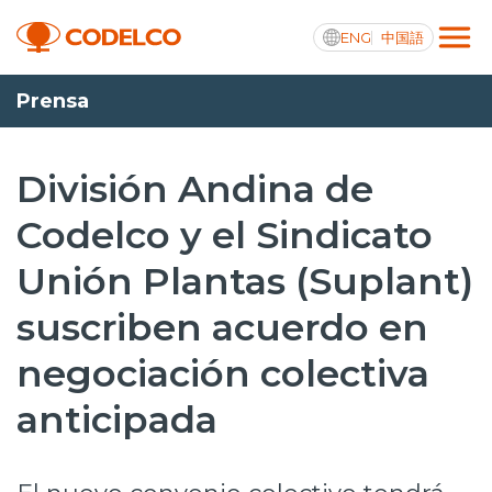
ENG
中国語
Prensa
Transparencia activa
División Andina de
Codelco y el Sindicato
Nosotros
Unión Plantas (Suplant)
Operaciones
suscriben acuerdo en
Proyectos
negociación colectiva
Sustentabilidad
anticipada
Innovación
Inversionistas