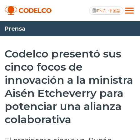
ENG
中国語
Prensa
Transparencia activa
Codelco presentó sus
cinco focos de
Nosotros
innovación a la ministra
Operaciones
Aisén Etcheverry para
Proyectos
potenciar una alianza
Sustentabilidad
colaborativa
Innovación
Inversionistas