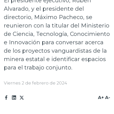
El presidente ejecutivo, Rubén
Prensa
Alvarado, y el presidente del
directorio, Máximo Pacheco, se
Trabaja en Codelco
reunieron con la titular del Ministerio
Transparencia activa
de Ciencia, Tecnología, Conocimiento
Canales de denuncia
e Innovación para conversar acerca
Proveedores
de los proyectos vanguardistas de la
minera estatal e identificar espacios
Acceso trabajadores/as
para el trabajo conjunto.
Viernes 2 de febrero de 2024
A+
A-