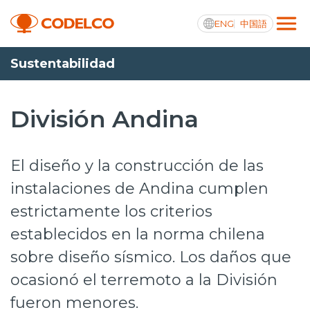
ENG
中国語
Sustentabilidad
Transparencia activa
División Andina
Nosotros
El diseño y la construcción de las
Operaciones
instalaciones de Andina cumplen
estrictamente los criterios
Proyectos
establecidos en la norma chilena
Sustentabilidad
sobre diseño sísmico. Los daños que
Innovación
ocasionó el terremoto a la División
Inversionistas
fueron menores.