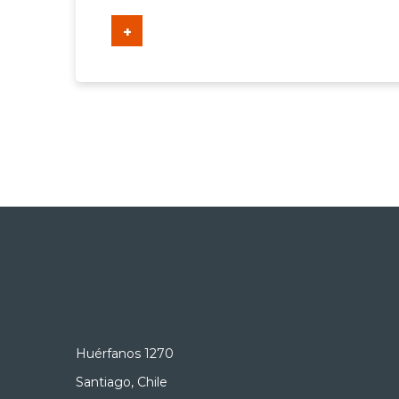
+
Huérfanos 1270
Santiago, Chile