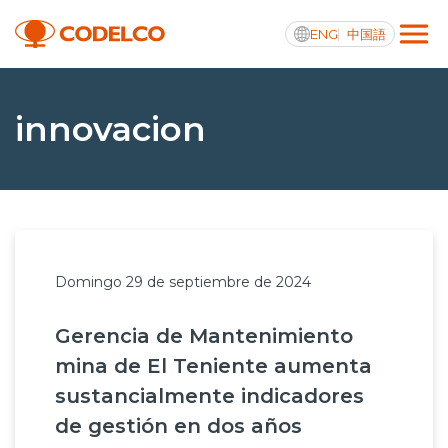
ENG
中国語
Transparencia activa
innovacion
Nosotros
Operaciones
Domingo 29 de septiembre de 2024
Proyectos
Gerencia de Mantenimiento
Sustentabilidad
mina de El Teniente aumenta
Innovación
sustancialmente indicadores
de gestión en dos años
Inversionistas