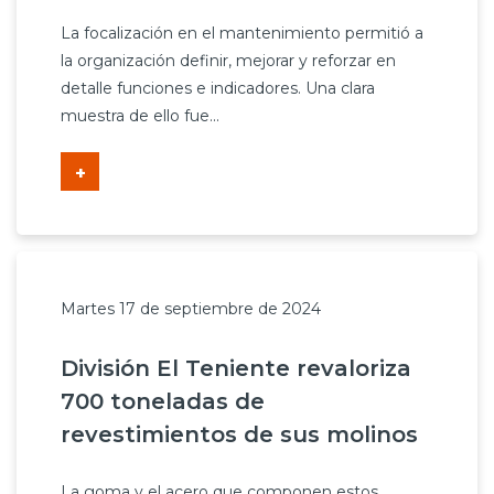
Prensa
La focalización en el mantenimiento permitió a
la organización definir, mejorar y reforzar en
Trabaja en Codelco
detalle funciones e indicadores. Una clara
muestra de ello fue...
Transparencia activa
Canales de denuncia
+
Proveedores
Acceso trabajadores/as
Martes 17 de septiembre de 2024
División El Teniente revaloriza
700 toneladas de
revestimientos de sus molinos
La goma y el acero que componen estos