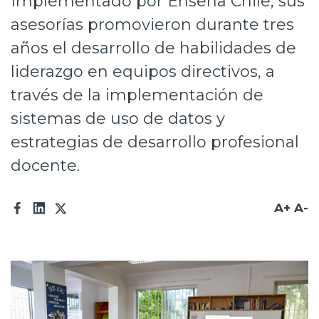
Implementado por Enseña Chile, sus
Prensa
asesorías promovieron durante tres
años el desarrollo de habilidades de
Trabaja en Codelco
liderazgo en equipos directivos, a
Transparencia activa
través de la implementación de
Canales de denuncia
sistemas de uso de datos y
Proveedores
estrategias de desarrollo profesional
docente.
Acceso trabajadores/as
A+
A-