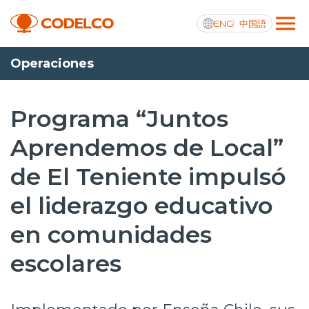
ENG
中国語
Operaciones
Transparencia activa
Programa “Juntos
Aprendemos de Local”
Nosotros
de El Teniente impulsó
Operaciones
el liderazgo educativo
Proyectos
en comunidades
Sustentabilidad
escolares
Innovación
Inversionistas