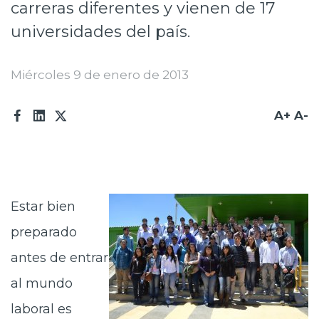
carreras diferentes y vienen de 17
Prensa
universidades del país.
Trabaja en Codelco
Miércoles 9 de enero de 2013
Transparencia activa
Canales de denuncia
A+
A-
Proveedores
Acceso trabajadores/as
Estar bien
preparado
antes de entrar
al mundo
laboral es