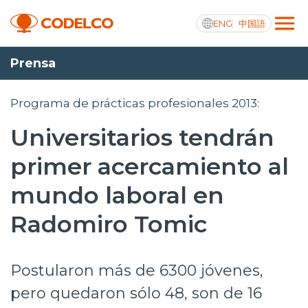
ENG
中国語
Prensa
Transparencia activa
Programa de prácticas profesionales 2013:
Universitarios tendrán
Nosotros
primer acercamiento al
Operaciones
mundo laboral en
Proyectos
Radomiro Tomic
Sustentabilidad
Postularon más de 6300 jóvenes,
Innovación
pero quedaron sólo 48, son de 16
Inversionistas