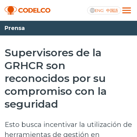
ENG
中国語
Prensa
Transparencia activa
Supervisores de la
GRHCR son
Nosotros
reconocidos por su
Operaciones
compromiso con la
Proyectos
seguridad
Sustentabilidad
Innovación
Esto busca incentivar la utilización de
Inversionistas
herramientas de gestión en