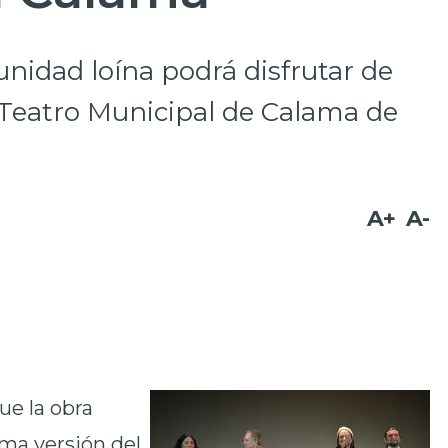
unidad loína podrá disfrutar de
 Teatro Municipal de Calama de
A+
A-
ue la obra
ima versión del