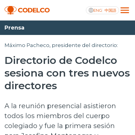
ENG
中国語
Prensa
Transparencia activa
Máximo Pacheco, presidente del directorio:
Directorio de Codelco
Nosotros
sesiona con tres nuevos
Operaciones
directores
Proyectos
A la reunión presencial asistieron
Sustentabilidad
todos los miembros del cuerpo
Innovación
colegiado y fue la primera sesión
Inversionistas