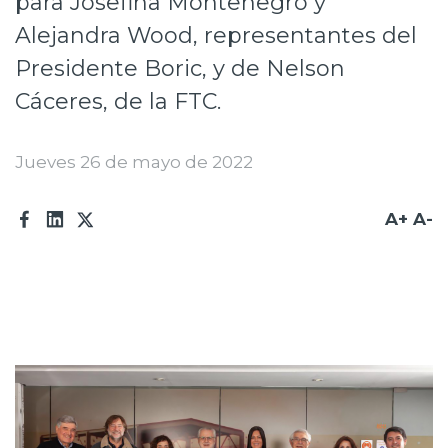
para Josefina Montenegro y
Prensa
Alejandra Wood, representantes del
Presidente Boric, y de Nelson
Trabaja en Codelco
Cáceres, de la FTC.
Transparencia activa
Canales de denuncia
Jueves 26 de mayo de 2022
Proveedores
A+
A-
Acceso trabajadores/as