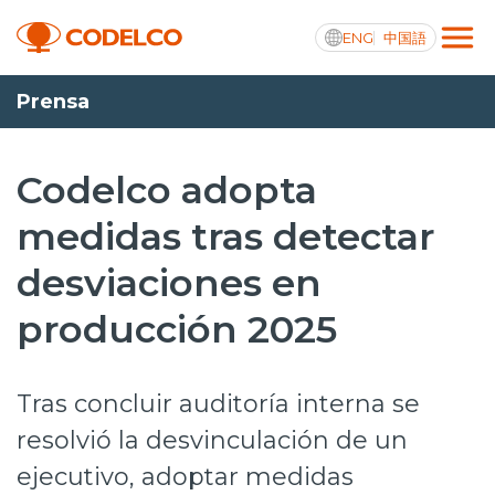
ENG
中国語
Prensa
Transparencia activa
Codelco adopta
medidas tras detectar
Nosotros
desviaciones en
Operaciones
producción 2025
Proyectos
Sustentabilidad
Tras concluir auditoría interna se
Innovación
resolvió la desvinculación de un
ejecutivo, adoptar medidas
Inversionistas