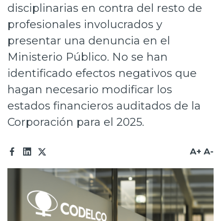
disciplinarias en contra del resto de
Prensa
profesionales involucrados y
Trabaja en Codelco
presentar una denuncia en el
Transparencia activa
Ministerio Público. No se han
identificado efectos negativos que
Canales de denuncia
hagan necesario modificar los
Proveedores
estados financieros auditados de la
Acceso trabajadores/as
Corporación para el 2025.
A+
A-