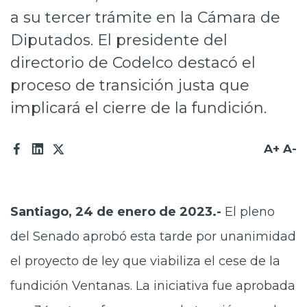
a su tercer trámite en la Cámara de
Prensa
Diputados. El presidente del
Trabaja en Codelco
directorio de Codelco destacó el
Transparencia activa
proceso de transición justa que
Canales de denuncia
implicará el cierre de la fundición.
Proveedores
A+
A-
Acceso trabajadores/as
Santiago, 24 de enero de 2023.-
El pleno
del Senado aprobó esta tarde por unanimidad
el proyecto de ley que viabiliza el cese de la
fundición Ventanas. La iniciativa fue aprobada