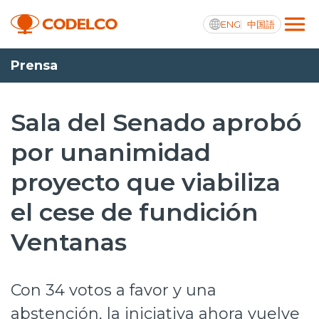
ENG
中国語
Prensa
Transparencia activa
Sala del Senado aprobó
por unanimidad
Nosotros
proyecto que viabiliza
Operaciones
el cese de fundición
Proyectos
Ventanas
Sustentabilidad
Innovación
Con 34 votos a favor y una
Inversionistas
abstención, la iniciativa ahora vuelve