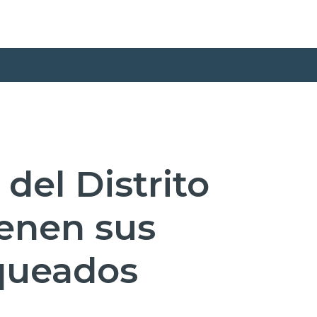
del Distrito
enen sus
queados