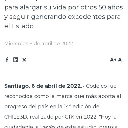
para alargar su vida por otros 50 años
Prensa
y seguir generando excedentes para
Trabaja en Codelco
el Estado.
Transparencia activa
Miércoles 6 de abril de 2022
Canales de denuncia
Proveedores
A+
A-
Acceso trabajadores/as
Santiago, 6 de abril de 2022.-
Codelco fue
reconocida como la marca que más aporta al
progreso del país en la 14ª edición de
CHILE3D, realizado por GfK en 2022. "Hoy la
ciudadanía, a través de este estudio, premia