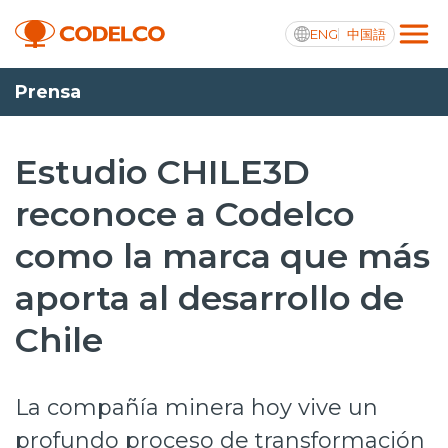
ENG
中国語
Prensa
Transparencia activa
Estudio CHILE3D
reconoce a Codelco
Nosotros
como la marca que más
Operaciones
aporta al desarrollo de
Proyectos
Chile
Sustentabilidad
Innovación
La compañía minera hoy vive un
Inversionistas
profundo proceso de transformación