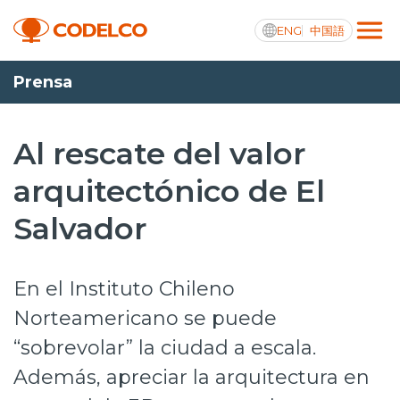
ENG
中国語
Prensa
Transparencia activa
Al rescate del valor
arquitectónico de El
Nosotros
Salvador
Operaciones
Proyectos
En el Instituto Chileno
Sustentabilidad
Norteamericano se puede
“sobrevolar” la ciudad a escala.
Innovación
Además, apreciar la arquitectura en
Inversionistas