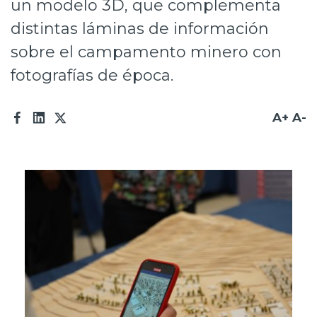
un modelo 3D, que complementa
Prensa
distintas láminas de información
Trabaja en Codelco
sobre el campamento minero con
fotografías de época.
Transparencia activa
Canales de denuncia
A+
A-
Proveedores
Acceso trabajadores/as