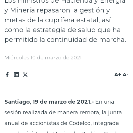
Los ministros de Hacienda y Energía
Prensa
y Minería repasaron la gestión y
metas de la cuprífera estatal, así
Trabaja en Codelco
como la estrategia de salud que ha
Transparencia activa
permitido la continuidad de marcha.
Canales de denuncia
Miércoles 10 de marzo de 2021
Proveedores
Acceso trabajadores/as
A+
A-
Santiago, 19 de marzo de 2021.-
En una
sesión realizada de manera remota, la junta
anual de accionistas de Codelco, integrada