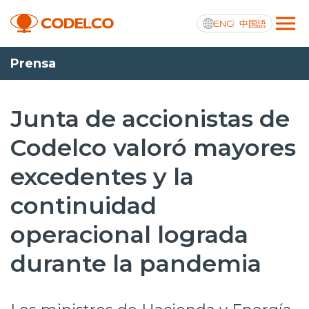
ENG
中国語
Prensa
Transparencia activa
Junta de accionistas de
Codelco valoró mayores
Nosotros
excedentes y la
Operaciones
continuidad
Proyectos
operacional lograda
Sustentabilidad
durante la pandemia
Innovación
Inversionistas