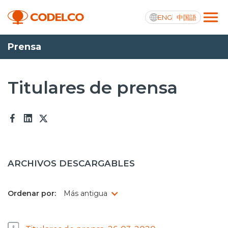
ENG
中国語
Prensa
Transparencia activa
Titulares de prensa
Nosotros
Operaciones
Proyectos
ARCHIVOS DESCARGABLES
Sustentabilidad
Ordenar por:
Innovación
Inversionistas