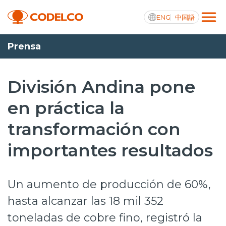
ENG
中国語
Prensa
Transparencia activa
División Andina pone
en práctica la
Nosotros
transformación con
Operaciones
importantes resultados
Proyectos
Sustentabilidad
Un aumento de producción de 60%,
Innovación
hasta alcanzar las 18 mil 352
toneladas de cobre fino, registró la
Inversionistas