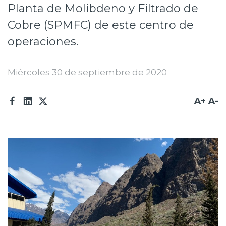
Planta de Molibdeno y Filtrado de
Prensa
Cobre (SPMFC) de este centro de
Trabaja en Codelco
operaciones.
Transparencia activa
Miércoles 30 de septiembre de 2020
Canales de denuncia
Proveedores
A+
A-
Acceso trabajadores/as