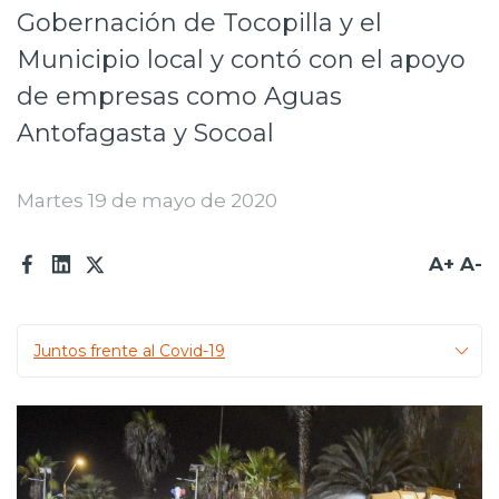
Gobernación de Tocopilla y el
Prensa
Municipio local y contó con el apoyo
Trabaja en Codelco
de empresas como Aguas
Transparencia activa
Antofagasta y Socoal
Canales de denuncia
Martes 19 de mayo de 2020
Proveedores
Acceso trabajadores/as
A+
A-
Juntos frente al Covid-19