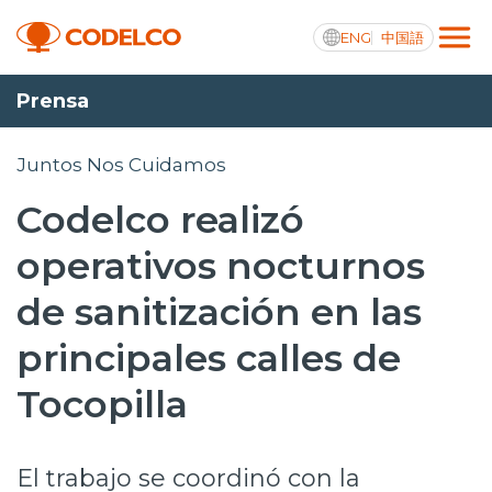
ENG
中国語
Prensa
Transparencia activa
Juntos Nos Cuidamos
Codelco realizó
Nosotros
operativos nocturnos
Operaciones
de sanitización en las
Proyectos
principales calles de
Sustentabilidad
Tocopilla
Innovación
El trabajo se coordinó con la
Inversionistas