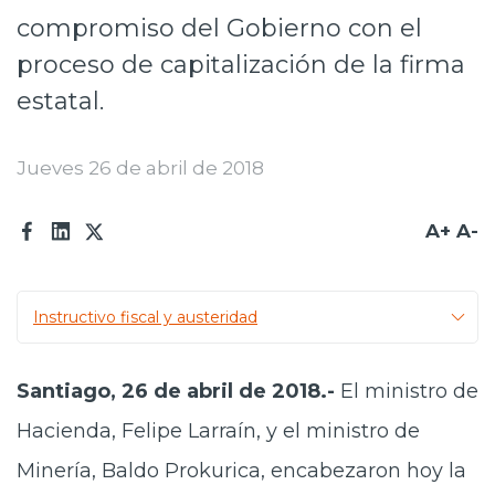
compromiso del Gobierno con el
Prensa
proceso de capitalización de la firma
Trabaja en Codelco
estatal.
Transparencia activa
Jueves 26 de abril de 2018
Canales de denuncia
Proveedores
A+
A-
Acceso trabajadores/as
Instructivo fiscal y austeridad
Santiago, 26 de abril de 2018.-
El
ministro de
Hacienda,
Felipe Larraín, y el
ministro de
Minería
, Baldo Prokurica, encabezaron hoy la