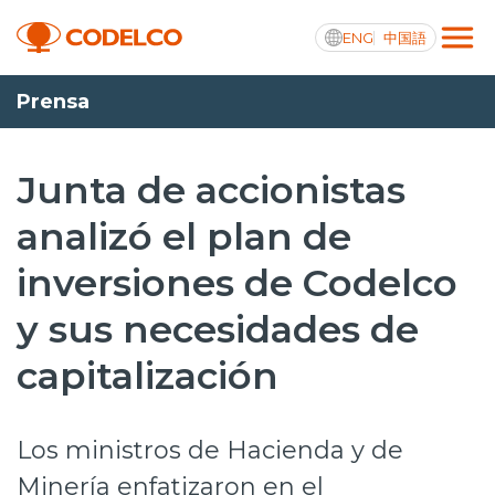
ENG
中国語
Prensa
Transparencia activa
Junta de accionistas
analizó el plan de
Nosotros
inversiones de Codelco
Operaciones
y sus necesidades de
Proyectos
capitalización
Sustentabilidad
Innovación
Los ministros de Hacienda y de
Inversionistas
Minería enfatizaron en el