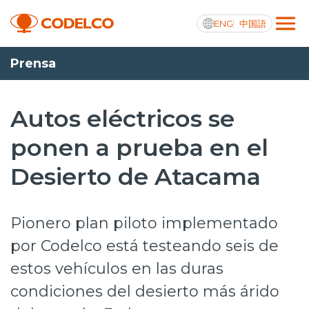
ENG
中国語
Prensa
Transparencia activa
Autos eléctricos se
ponen a prueba en el
Nosotros
Desierto de Atacama
Operaciones
Proyectos
Pionero plan piloto implementado
Sustentabilidad
por Codelco está testeando seis de
estos vehículos en las duras
Innovación
condiciones del desierto más árido
Inversionistas