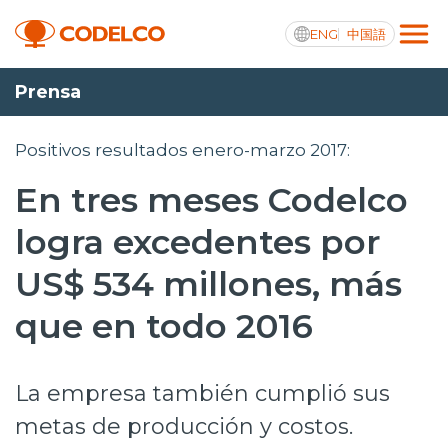
ENG
中国語
Prensa
Transparencia activa
Positivos resultados enero-marzo 2017:
En tres meses Codelco
Nosotros
logra excedentes por
Operaciones
US$ 534 millones, más
Proyectos
que en todo 2016
Sustentabilidad
La empresa también cumplió sus
Innovación
metas de producción y costos.
Inversionistas