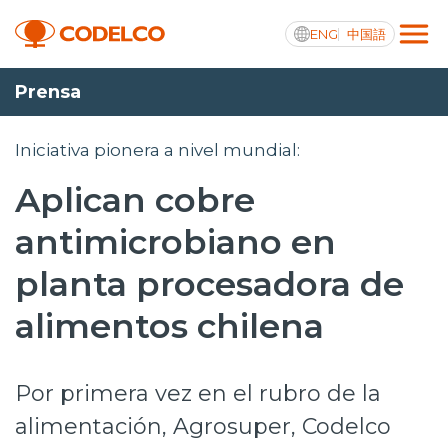
ENG
中国語
Prensa
Transparencia activa
Iniciativa pionera a nivel mundial:
Aplican cobre
Nosotros
antimicrobiano en
Operaciones
planta procesadora de
Proyectos
alimentos chilena
Sustentabilidad
Por primera vez en el rubro de la
Innovación
alimentación, Agrosuper, Codelco
Inversionistas