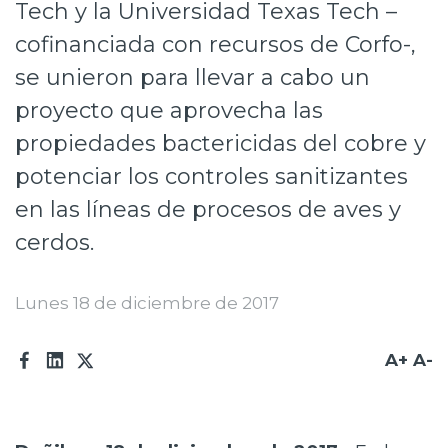
Tech y la Universidad Texas Tech –
Prensa
cofinanciada con recursos de Corfo-,
Trabaja en Codelco
se unieron para llevar a cabo un
proyecto que aprovecha las
Transparencia activa
propiedades bactericidas del cobre y
Canales de denuncia
potenciar los controles sanitizantes
Proveedores
en las líneas de procesos de aves y
Acceso trabajadores/as
cerdos.
Lunes 18 de diciembre de 2017
A+
A-