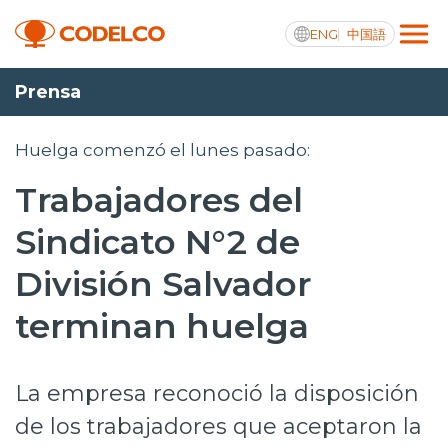
ENG
中国語
Prensa
Transparencia activa
Huelga comenzó el lunes pasado:
Trabajadores del
Nosotros
Sindicato N°2 de
Operaciones
División Salvador
Proyectos
terminan huelga
Sustentabilidad
La empresa reconoció la disposición
Innovación
de los trabajadores que aceptaron la
Inversionistas