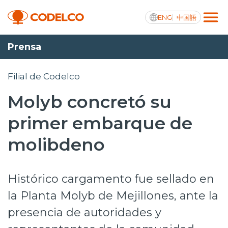
ENG
中国語
Prensa
Transparencia activa
Filial de Codelco
Molyb concretó su
Nosotros
primer embarque de
Operaciones
molibdeno
Proyectos
Histórico cargamento fue sellado en
Sustentabilidad
la Planta Molyb de Mejillones, ante la
Innovación
presencia de autoridades y
Inversionistas