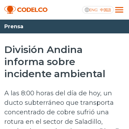
ENG
中国語
Prensa
Transparencia activa
División Andina
informa sobre
Nosotros
incidente ambiental
Operaciones
Proyectos
A las 8:00 horas del día de hoy, un
Sustentabilidad
ducto subterráneo que transporta
concentrado de cobre sufrió una
Innovación
rotura en el sector de Saladillo,
Inversionistas