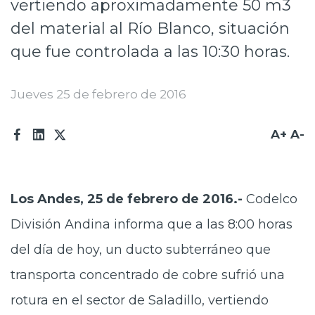
vertiendo aproximadamente 50 m3
Prensa
del material al Río Blanco, situación
Trabaja en Codelco
que fue controlada a las 10:30 horas.
Transparencia activa
Jueves 25 de febrero de 2016
Canales de denuncia
A+
A-
Proveedores
Acceso trabajadores/as
Los Andes, 25 de febrero de 2016.-
Codelco
División Andina informa que a las 8:00 horas
del día de hoy, un ducto subterráneo que
transporta concentrado de cobre sufrió una
rotura en el sector de Saladillo, vertiendo