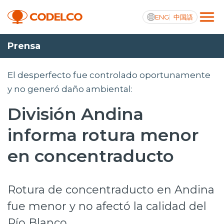
ENG
中国語
Prensa
Transparencia activa
El desperfecto fue controlado oportunamente
y no generó daño ambiental:
División Andina
Nosotros
informa rotura menor
Operaciones
en concentraducto
Proyectos
Sustentabilidad
Rotura de concentraducto en Andina
Innovación
fue menor y no afectó la calidad del
Inversionistas
Río Blanco.