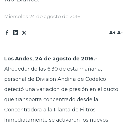
Prensa
Miércoles 24 de agosto de 2016
Trabaja en Codelco
Transparencia activa
A+
A-
Canales de denuncia
Proveedores
Los Andes, 24 de agosto de 2016.-
Acceso trabajadores/as
Alrededor de las 6:30 de esta mañana,
personal de División Andina de Codelco
detectó una
variación de presión
en el ducto
que transporta concentrado desde la
Concentradora a la Planta de Filtros.
Inmediatamente se activaron los
nuevos